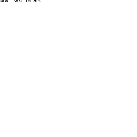
최종 수정일:
4월 26일