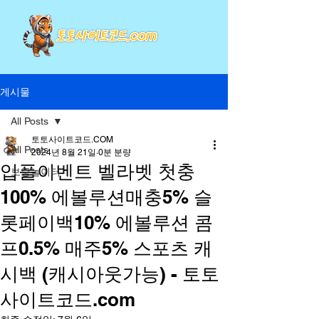
게시물
All Posts
토토사이트코드.COM
All Posts
2024년 8월 21일
0분 분량
입플이벤트 벨라벳 첫충
보증놀이터
100% 에볼루션매충5% 슬
롯페이백10% 에볼루션 콤
프0.5% 매주5% 스포츠 캐
시백 (캐시아웃가능) - 토토
사이트코드.com